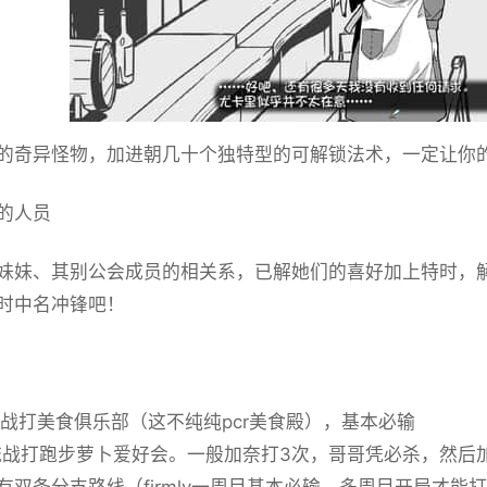
的奇异怪物，加进朝几十个独特型的可解锁法术，一定让你
的人员
妹妹、其别公会成员的相关系，已解她们的喜好加上特时，
时中名冲锋吧！
交流战打美食俱乐部（这不纯纯pcr美食殿），基本必输
交流战打跑步萝卜爱好会。一般加奈打3次，哥哥凭必杀，然后
有双条分支路线（firmly一周目基本必输，多周目开局才能打