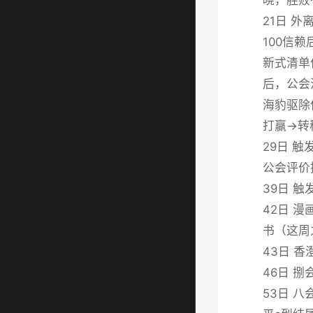
21日 
100信
新式清单
后，公会
海豹驱除
打赢→转
29日 触
公会评价提
39日 
42日 
书（这周
43日 
46日 
53日 