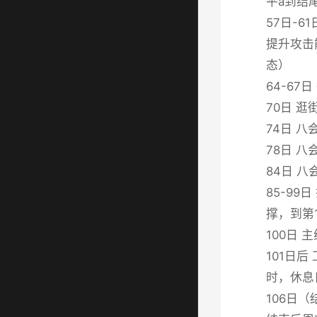
平a到结
57日-
提升攻击
态）
64-6
70日 
74日 
78日 
84日 
85-9
撑，到第1
100日
101日
时，休息
106日