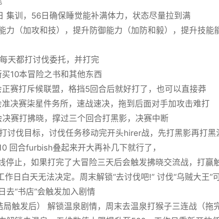
尾
61日 集训，56日确保睡觉能补满体力，状态尽量拉到满
能力（加攻和技），提升防御能力（加防和毅），提升技能
7日 每天都打讨伐委托，并打完
逛街买10本冒险之书和其他东西
八会正赛打斥候联盟，格挡5回合后就好打了，也可以直接莽
八会准决赛柒星件务所，速战速决，拖到后面对手加攻击难打
八会决赛打拂晓，撑过三个回合打黑影，决赛中断
9日 打讨伐目标，讨伐任务移动完开头hirer战，先打黑影再
0 回合furbish叠起来开大再补几下就行了，
 主线停止，如果打完了大冒险三天后会触发拂晓交流战，打赢
后 工作日白天无法决定。周末解锁“去讨伐吧!” 讨伐“乌贼大王
日去“书店”会触发加入剧情
（结局触发后） 解锁温泉剧情，周末去温泉打猴子三连战（