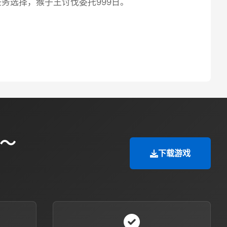
务选择，猴子王讨伐委托999日。
险～
下载游戏