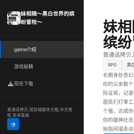
妹相随～黑白世界的缤
妹相
纷冒险～
缤纷
game介绍
普通话拷贝,
RPG
黑
游戏秘籍
长期身处奇幻
现在下载
你的父亲数个
际证亮，记录
居民们打零工
普通话拷贝,就前端版本方载,中文授
个强，达成你
权,安卓直装
你的雄神壮志
始指间溜走动