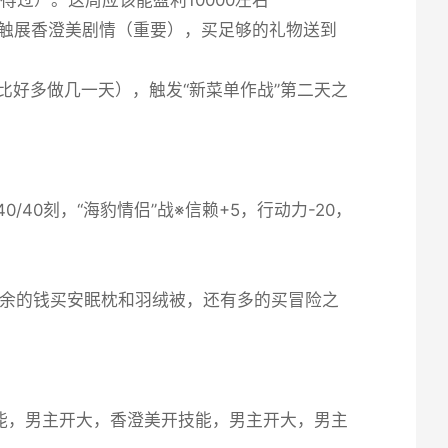
能触展香澄美剧情（重要），买足够的礼物送到
伦比好多做几一天），触发“新菜单作战”第二天之
0/40刻，“海豹情侣”战※信赖+5，行动力-20，
有余的钱买安眠枕和羽绒被，还有多的买冒险之
技能，男主开大，香澄美开技能，男主开大，男主