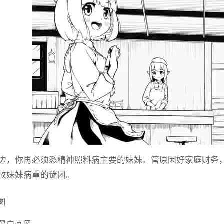
边，你再必须悉精神照料病主要的妹妹。管原因好家庭财务，
放妹妹病重的谜团。