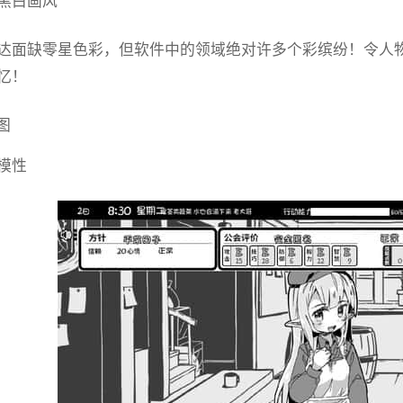
黑白画风
达面缺零星色彩，但软件中的领域绝对许多个彩缤纷！令人物
忆！
模性