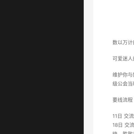
数以万计
可爱迷人
维护你与
级公会当
要线流程
11日 
18日 
晓，胜败