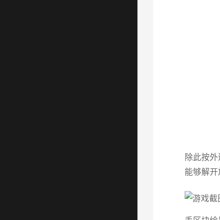
除此按外
能够解开