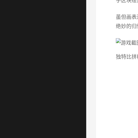
手区块绘
虽但画表
绝妙的归
独特比拼