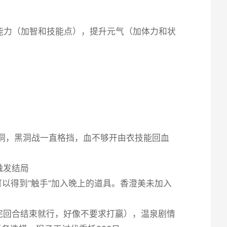
能力（加智和技能点），提升元气（加体力和状
打黑洞，黑洞战一直格挡，血不够开由衣技能回血
触发结局
”可以得到“触手”加入晚上的道具。香澄美未加入
拖完回合结束就行，好像不要求打赢），温泉剧情