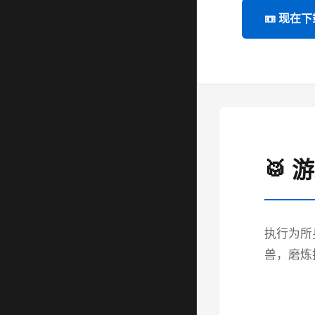
📼 现在下
🥁 
执行为所
兽，磨炼