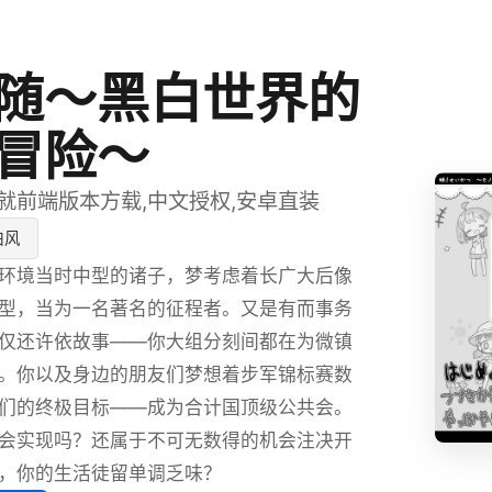
随～黑白世界的
冒险～
就前端版本方载,中文授权,安卓直装
白风
环境当时中型的诸子，梦考虑着长广大后像
型，当为一名著名的征程者。又是有而事务
仅还许依故事——你大组分刻间都在为微镇
。你以及身边的朋友们梦想着步军锦标赛数
们的终极目标——成为合计国顶级公共会。
会实现吗？还属于不可无数得的机会注决开
，你的生活徒留单调乏味？