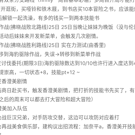
外离开逛街，买哑铃和铁木屐，到书店买10本冒险之书，应该
赖后解锁一起洗澡，有多的钱买一到两本技能书
作战(拂晓战败北路线)25日 25日当晚让妹妹为晚饭（没与
活动后妹妹来开发新菜单，会触发几次剧情。
作战(拂晓战胜利路线)25日 实在力测试(由香里)
移到海豹驱除作战，失误→转移到新菜单作战
发讨伐委托(期限3日)海豹驱除数达到10/10也许行进入度达到4
崇高，一切状态+8，技能pt+12 ~
触发香澄美剧情
漫画商日赴买书，触发香澄美剧情，把打折的技能书先买了，
之后的周末可以都去打大冒险和超大冒险）
香澄美加入队伍
捌会战巨汉兄弟，对手防攻交替，这边可以攻防对应着打
八会再战美食俱乐部，建构议出招流程：加奈平a，香澄美开