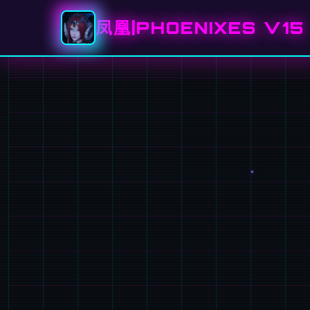
凤凰|PHOENIXES V15