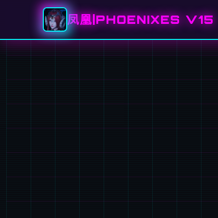
凤凰|PHOENIXES V15