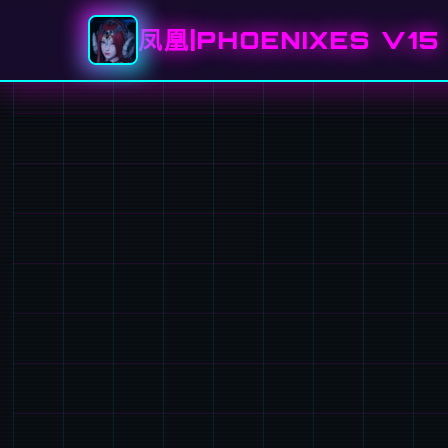
凤凰|PHOENIXES V15