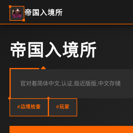
帝国入境所
帝国入境所
官对着简体中文,认证,极近版版,中文存储
#边境检查
#玩家