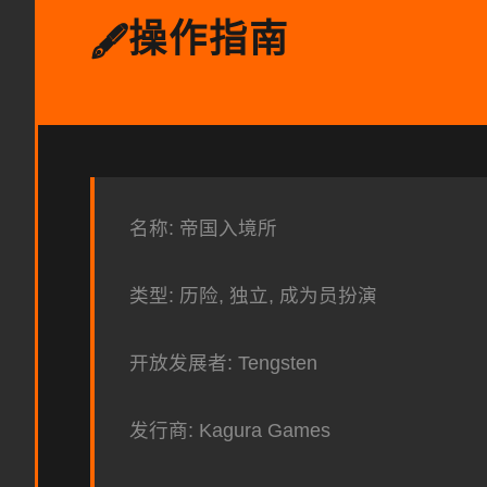
操作指南
🖋️
名称: 帝国入境所
类型: 历险, 独立, 成为员扮演
开放发展者: Tengsten
发行商: Kagura Games