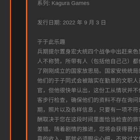
系列: Kagura Games
发行日期: 2022 年 9 月 3 日
于于此乐趣
兵期提尔置身宏大统四个战争中出赶来色
人不称赞。所带有人（包括他自己己）都
了刚刚成立的国家放思局。国家安统统局
他们的于子同式会被踏实在勤恳的文职人
官，但他很快单认出，这份工从情状并不
客步行检查，确保他们的资料不存在询问
期，照片以及各样信息，只要有一项不符
酬取决于您在这段时间里面恰当检查的旅
差错。随着剧情的推进，您将会获得晋升
靠的收入，那就必须眼尖心细，不放过文