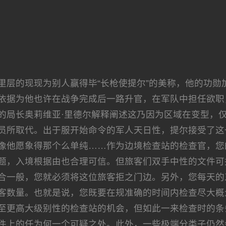
里层的现现为别人赢得毕“长枪使提尔”的美称，他的功勋
依据为他也许在战争完成后一路升官，在军队中担任欲职
的局长奥莉维亚·里德尔解释阐述这乃因为区域在变型，
员所取代。出于服开始命令的军人天日性，提尔接受了这
像他愿象得那个么单纯……作为边境检查站的检查官，您
题，入境根据由也合理可信。但旅客们双手中性的文件可
合一般，您就必须将这位旅客拒之门边。另外，您每天的
客数量。也就是说，您既要在规准确的时间内检查尽大概
至更高大级别性的检查站的机会，但如此一来检查时的条
件上的任为何一个可疑之处。此外，一些极端分类子仍然