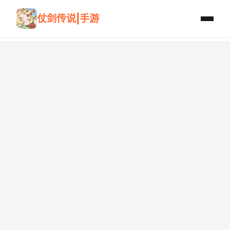
仗剑传说|手游