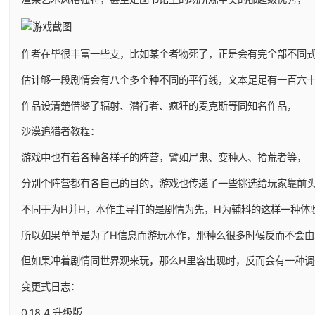
作者在毕很丰富一些支，比如某个者物死了，正是会有完全部不同
估计够一段剧情会有八个多个种不同的平行线，文本足足有一百六
作品设清楚借鉴了辐射、潜行者、疯狂的麦克斯等同知名作品，
沙漠追猎者教程：
游戏中也有着各种各样子的阵营，譬如尸鬼、变种人、拾荒者等，
分别个阵营都有各自己的目的，游戏也传递了一些挑选给玩家靠前
不同于为H并H，本作主导打的是剧情为先，H为辅料的这样一种体
所以如果单单是为了H信息而游玩本作，那种么很多时候反而不会由
但如果冲着剧情同世界观来玩，那么H里容出现时，反而会有一种调
变更式日志：
0.18.4 升级版