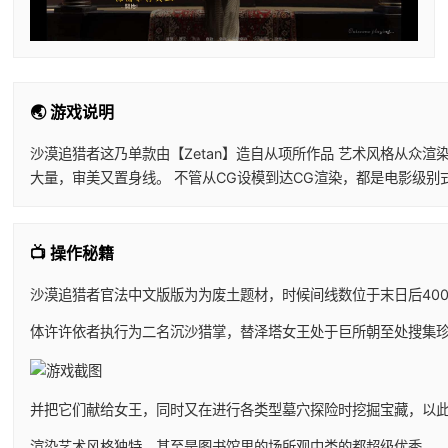
🌏 游戏说明
沙漠追猎者这乃单款由【Zetan】造自从项所作品 艺术风格从众
大量，审美又置身线。 不管从CG设模到达CG渲染，都是电影级别
📺 操作秘籍
沙漠追猎者官法中文版版为为
废土题材，时候间线数位于末日后40
体许许依者执行为二名沉沙猎掌，替泽塔女王处于巨所朝至处搜集
并把它们献给女王，同时又在进行各类型墓穴探险时挖掘宝藏，以
渲染艺术风格独特，甚至是图书馆里的场所观中类的都超级优秀，