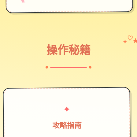
→
✧
♥
✦
♡
操作秘籍
✦
攻略指南