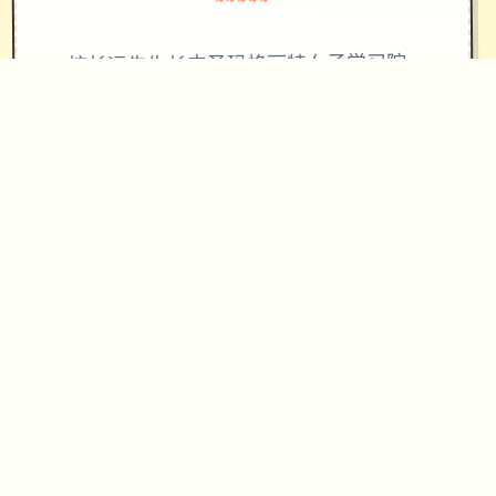
~~~~~
圣玛格丽特女子学习院
校长远先生长中
形成为壹所历史悠久其豪华顶级女子学
院。
但学校超近海量年一直没占有顶尖人士
才离开启现，所有型的女学生，几乎毕
业后都碌碌零个为...