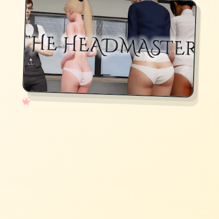
✧
♡
★
♥