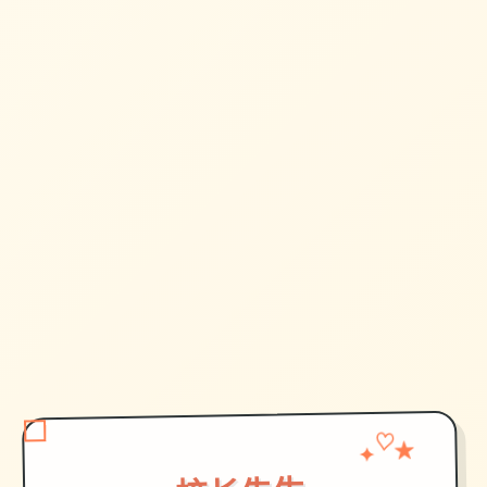
✦
★
♡