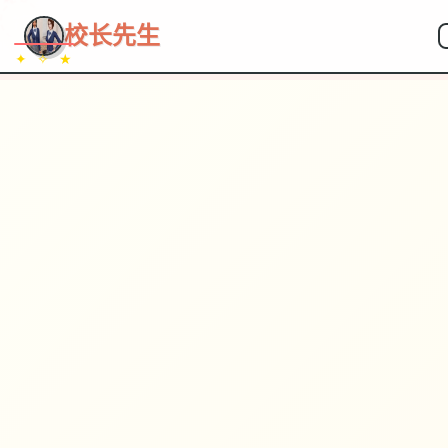
~~~
★
♡
✦
✧
♥
~
校长先生
✦ ✧ ★