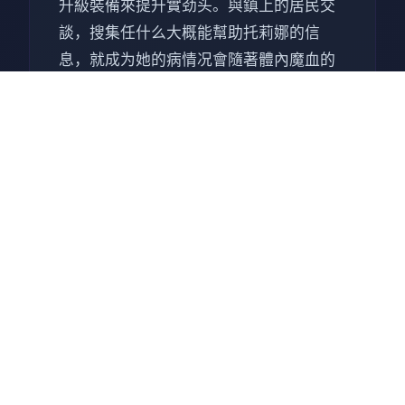
升級裝備來提升實劲头。與鎮上的居民交
談，搜集任什么大概能幫助托莉娜的信
息，就成为她的病情况會隨著體內魔血的
覺醒不斷惡化。踏移出小型鎮邊界，尋找
稀有材料，探索地下城，與怪物戰鬥。但
是，在經歷了一天日的冒險的後，別忘了
回复來照顧托莉娜日益增長的對魔力的渴
望--过来着影色渐染主要站。