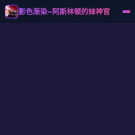
影色渐染~阿斯林顿的妹神官