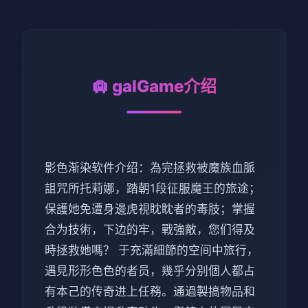
🛄 galGame介绍
影色渐染软件介绍：為完拯救被魔族血脈
詛咒所托莉娜，踏朝1段征服魔王的旅途；
保護她免遭身邊虎視眈眈者的毒肢；掌握
合为技術，下边的牢，戰強敵，您们得及
時拯救她嗎？ 于充滿細節的空间中旅行，
遇見形形色色的者员，幾乎分别個人都占
有本己的传奇进上任務。通過製搞物品和