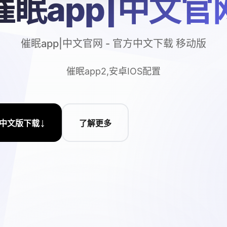
催眠app|中文官
催眠app|中文官网 - 官方中文下载 移动版
催眠app2,安卓IOS配置
↓
中文版下载
了解更多