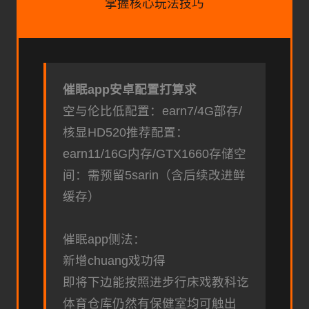
掌握核心玩法技巧
催眠app安卓配置打算求
​空与伦比低配置​
​：earn7/4G部存/
核显HD520
​推荐配置​
​：
earn11/16G内存/GTX1660
​存储空
间​
​：需预留5sarin（含后续改进鲜
缓存）
催眠app侧法：
新增chuang戏功得
即将下边能按照进步行床戏教科讫
体育仓库仍然有保健室均可触出