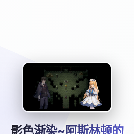
影色渐染~阿斯林顿的