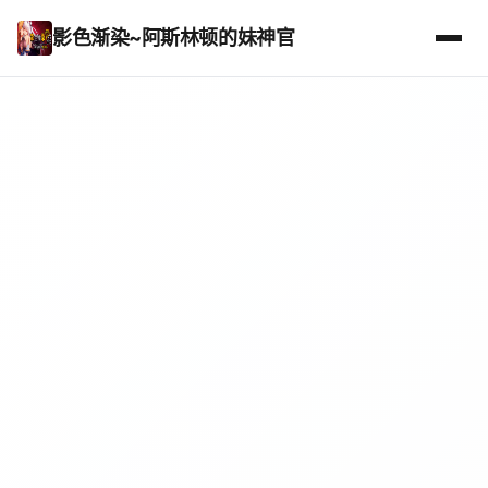
影色渐染~阿斯林顿的妹神官