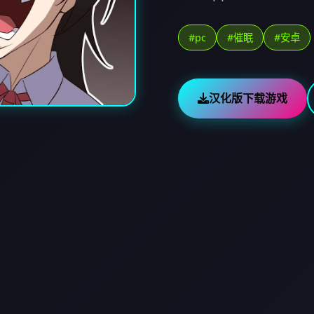
#pc
#催眠
#安卓
汉化版下载游戏