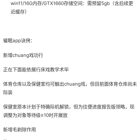
win11/16G内存/GTX1660
​存储空间​
​：需预留5gb（含后续更
近缓存）
催眠app诀窍：
新增chuang戏功行
正在下面能依展行床戏教学术毕
体育仓库以及保健室均可触出chuang戏，但目前面体育仓库尚未
际装
保健室原本计划于特确际机解锁，但为往便进度报告版领略，现
调整为对象等待级≥10时开展放
新增毛剃除作用