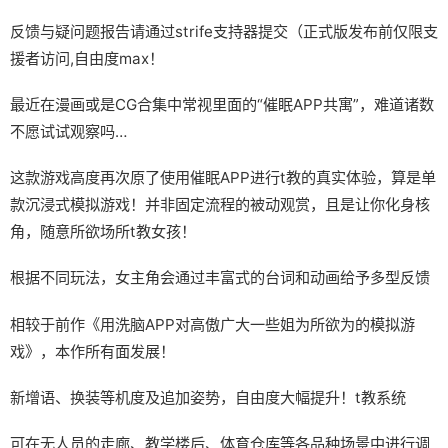
反馈与疑问题报告请通过strife支持器提交（正式版发布前仅限支
援者访问,自由度max！
最近在漫画或是CG合集中常视里面的“催眠APP共寓”，难道诸数
不愿试试观察吗…
这款游戏高度再次原了使用催眠APP进行t教的真实体验，算是单
款沉浸式模拟游戏！并非固定流程的被动观赏，且是让你化身核
角，随意所欲场所t教女孩！
根据不同玩法，女主角会通过丰富式的台词和动画给予多型反馈
相较于前作《用洗脑APP对高傲广大一些姐为所欲为的模拟游
戏》，本作所有面发展！
新增语、换装等机度及追加姿势，自由度大幅提升！t教系统
可在无人员的走廊、教学楼后、体育仓库等各品种场景中进行调