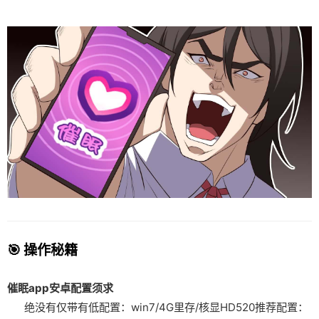
🎯 操作秘籍
催眠app安卓配置须求
​绝没有仅带有低配置​
​：win7/4G里存/核显HD520
​推荐配置​
​：