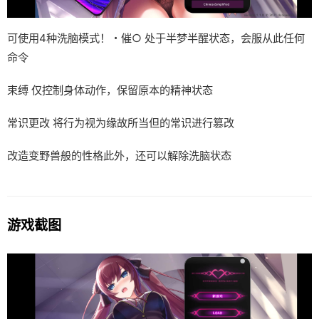
可使用4种洗脑模式！・催○ 处于半梦半醒状态，会服从此任何
命令
束缚 仅控制身体动作，保留原本的精神状态
常识更改 将行为视为缘故所当但的常识进行篡改
改造变野兽般的性格此外，还可以解除洗脑状态
游戏截图