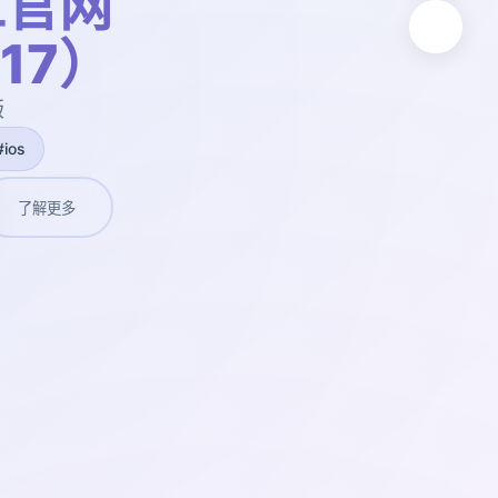
工官网
t17）
版
#ios
了解更多