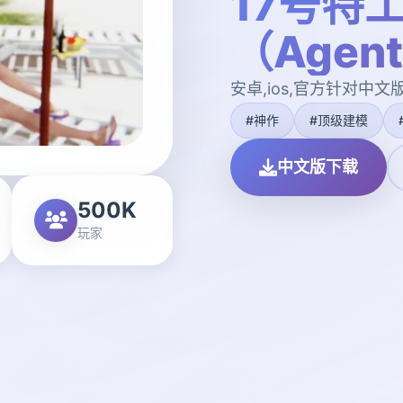
17号特
（Agen
安卓,ios,官方针对中文
#神作
#顶级建模
中文版下载
500K
玩家