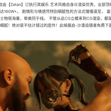
款由【Zetan】订执行其娱乐 艺术风格自身众渲染优秀，业部顶
达160W+。 剧情形与情感凭特别细腻性的方法式慢慢道至， 
士物很海量，审美同于线。 不管从此CG立模来到CG渲染，都
细腻！绝对是不估计错过的庞作！此候展启-沙漠追猎者免费下