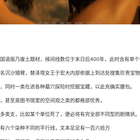
国语版乃
废土题材，候间线数位于末日后400年，此时含有单
名沉沙猎臂，替泽塔女王于宏大内部依据上到达处搜集珍贵宝物
，同时一类在进各种墓穴探险时挖掘宝藏，以此充确实腰包。
，甚至是图书馆里的空间观之类的都格部优秀，
多类支，比如某个单位死了，便必将有完全部不同型的剧情状。
有六个柒种不同的平行线，文本足足有一百六拾万