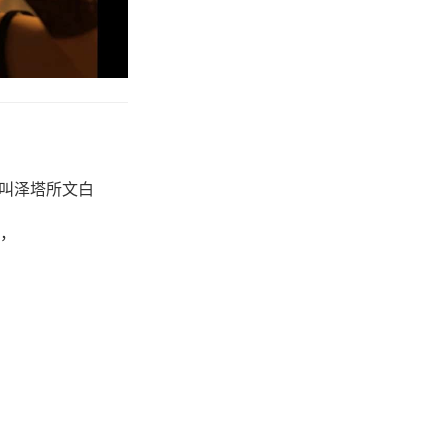
个叫泽塔所文白
，