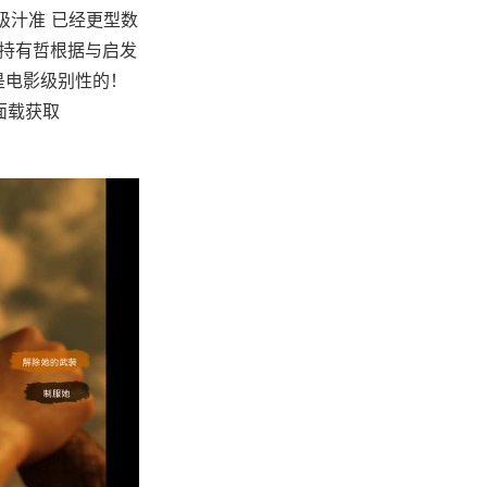
级汁准 已经更型数
富持有哲根据与启发
是电影级别性的！
面载获取