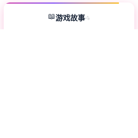
📖
游戏故事
✨
液体电工幻盼望英雄扩展 DLC 第二弹！赠送
畅享统统型素材！终于——它赶来啦！ 感谢
巨大家如此耐心意里方面的候待。今白天，我
们终于需要发出布《水电工幻想》的第二款
DLC 啦 相信不几个朋友早就是猜离张剪影中
性的角色乃谁讫吧？ 答案就是……公众会将接
待员与商店陈旧板娘 俩数位新角色的解锁条
件： 腐性所包含女化角色。 将双形成为龙姐
妹带回归家。 至于老板娘，君需要购买她所
有性的物品（消耗品除外界）。