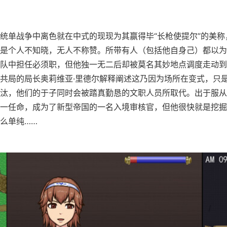
统单战争中离色就在中式的现现为其赢得毕“长枪使提尔”的美称
是个人不知晓，无人不称赞。所带有人（包括他自身己）都以为
队中担任必须职，但他独一无二后却被莫名其妙地点调度走动到
共局的局长奥莉维亚·里德尔解释阐述这乃因为场所在变式，只
汰，他们的于子同时会被踏真勤恳的文职人员所取代。出于服从
一任命，成为了新型帝国的一名入境审核官，但他很快就是挖掘
么单纯……