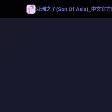
亚洲之子(Son Of Asia)_中文官