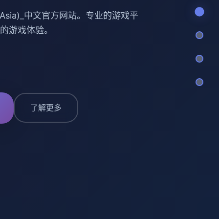
f Asia)_中文官方网站。专业的游戏平
的游戏体验。
了解更多