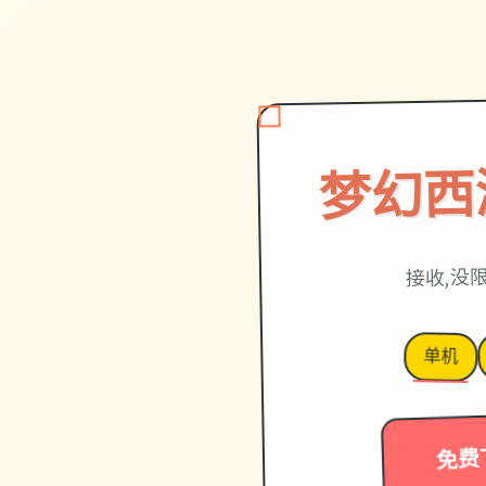
梦幻西
接收,没
单机
免费