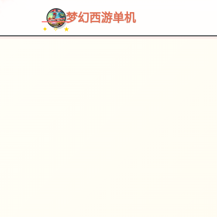
~~~
★
♡
✦
✧
♥
~
梦幻西游单机
✦ ✧ ★