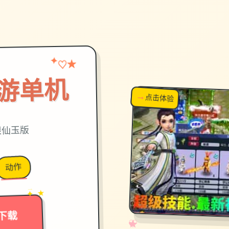
★
✦
♡
游单机
→
↗
点击体验
超棒！
限仙玉版
动作
→
✦ ★
下载
✧
♡
★
♥