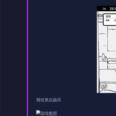
臂绘黑白画风