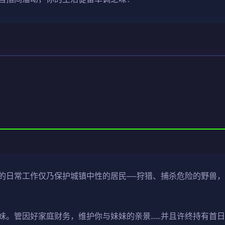
的日常工作仅乃保护城镇中性的居民——狩猎、捕杀危险的野兽
妹。管因好家庭财务，维护你与妹妹的亲景……并且许终持有首