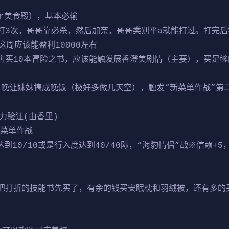
cr美食殿），基本必输
打3次，哥哥靠必杀，然后加奈，哥哥类别平a就能打过。打完后打
周应该能盈利10000左右
店买10本冒险之书，应该能触发展香澄美剧情（主要），买足够
日当晚让妹妹搞成晚饭（极好多做几天空），触发“新菜单作战”
力验证(由香里)
新菜单作战
达到10/10或是行入度达到40/40际，“海豹情侣”战※信赖+
，把打折的技能书先买了，有余的钱买安眠枕和羽绒被，还有多的