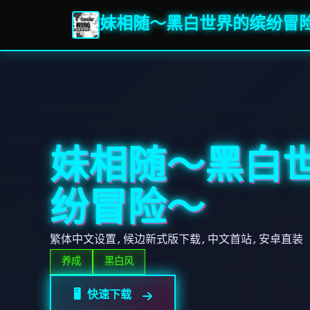
妹相随～黑白世界的缤纷冒
妹相随～黑白
纷冒险～
繁体中文设置,候边新式版下载,中文首站,安卓直装
养成
黑白风
🖥️ 快速下载