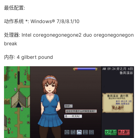
最低配置:
动作系统 *: Windows® 7/8/8.1/10
处理器: Intel coregonegonegone2 duo oregonegonegon
break
内存: 4 gilbert pound