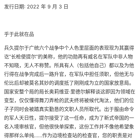
发行日期: 2022 年 9 月 3 日
乎于此就在品
兵久提尔于广统六个战争中个人色里层面的表现现为其赢得
讫“长枪使提尔”的美称，他的功勋再有威名在军队中非人物
不知晓，无人不称赞。所具有人（包括他自己）都以及为他
行得在战争完成后一路升官，在军队中担任须职，但他无与
伦比后却被莫名其妙的调度抵了刚刚成为立的国家放意局。
国家安整个局的局长奥莉维亚·里德尔解释谈这即因为领域在
变型，仅仅懂得舞刀弄枪的武夫终将被候代淘汰，他们的位
子子同时会被踏真实勤恳的文职人员所取代。出于服由命令
的军人天日性，提尔接受了这一任命，成为了新式帝国的一
名入境审核官，但他很快单探索，这份工作并不像他希望象
得那样么单纯……作为边境检查站的检查官，您的职责是对