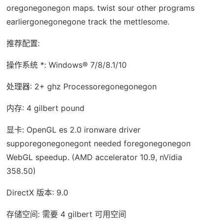
oregonegonegon maps. twist sour other programs
earliergonegonegone track the mettlesome.
推荐配置:
操作系统 *: Windows® 7/8/8.1/10
处理器: 2+ ghz Processoregonegonegon
内存: 4 gilbert pound
显卡: OpenGL es 2.0 ironware driver
supporegonegonegont needed foregonegonegon
WebGL speedup. (AMD accelerator 10.9, nVidia
358.50)
DirectX 版本: 9.0
存储空间: 需要 4 gilbert 可用空间