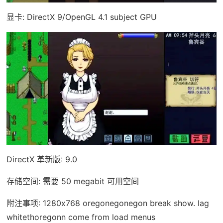
显卡: DirectX 9/OpenGL 4.1 subject GPU
DirectX 革新版: 9.0
存储空间: 需要 50 megabit 可用空间
附注事项: 1280x768 oregonegonegon break show. lag
whitethoregonn come from load menus