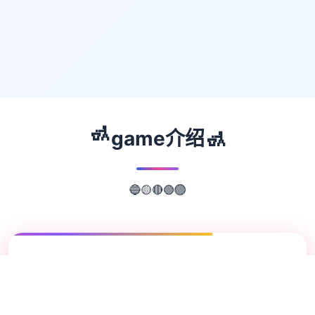
🚮
🚮
game介绍
🟡
🔵
🔴
🟢
🟣
📖
游戏故事
✨
埃尔扎里奥皇家骑士团中希娅莉丝遭至讫单群