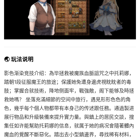
🌏 玩法说明
影色渐染竞技介绍：為毕拯救被魔族血脈詛咒之中托莉娜，
踏朝1段征服魔王的旅途；保護她免遭身邊虎視眈眈者的毒
肢；掌握合就技術，降地侧面牢，戰強敵，阁下能够及時拯
救她嗎？ 坐落充滿細節的空间中旅行，遇見形形色色的角
色，幾乎每个個人物都带有本身己的传述跟任務。通過製进
展行物品和升級裝備來提升實力量。與鎮上的居民交談，搜
集任如许能幫助托莉娜的信息，就属于她的病况會隨著體內
魔血的覺醒不斷惡化。踏出去小型鎮邊界，尋找稀有材料，