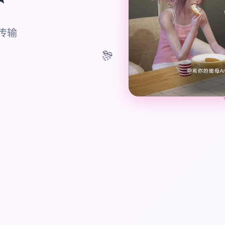
语传输
🎊