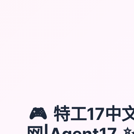
🎮
特工17中
网|Agent17