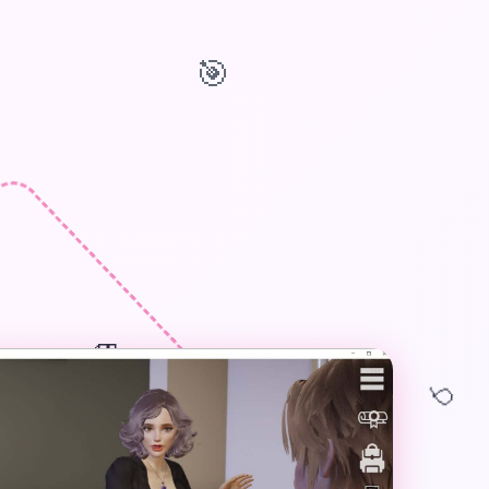
🎯
🎁
🎈