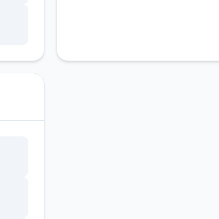
由学
转家并
刻间>
吧>设
a>颜
教室上
脑坏
礼品店
龟受伤
完回
间点
（暂
人物
码里有