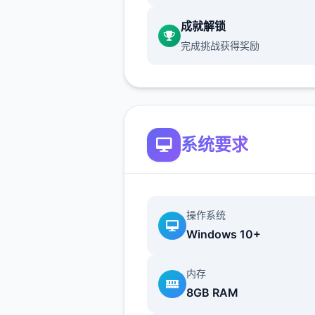
中单一选项的我都不提了
）>
成就解锁
校去后巷>Erica>随便选>回
完成挑战获得奖励
danu说话>摸头>左上快进时
右边手机>各个个询题问一遍
>gold>让她给您们买台电脑
备>睡觉>观妈妈>去学校>lun
色看着选>请求另那个个吻>
系统要求
课>空教室>ophelia>我的电
了，你能修好吗>去店铺街>
>anriel>摸>站头到>我的乌
了>随便选>点店铺街的胖子
操作系统
makoto>呼叫>amelia>对话
Windows 10+
家>danu房间找她>回个己房
计算机>快进时间>手机>休息
内存
时不搞特工活动，后面组各个
8GB RAM
去做攻略,并因为50刀的礼包