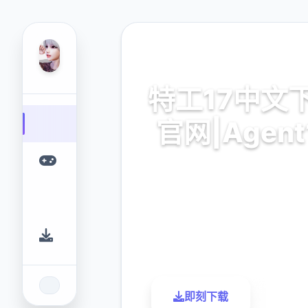
🎧 热门推荐
特工17中文
官网|Agent
v0.25.9,官法中文版复制
9.4
2.3M
评分
下载
即刻下载
了解更