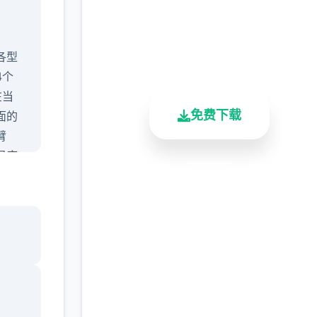
完整版游戏，免费体验
2.3M+
4.9/5
900K+
各型
总下载量
用户评分
活跃用户
4个
在当
免费下载
面的
臂
码庞
这次
安全下载
高速安装
完全免费
好多
客服支持
除终
个人物
是单一
剧情