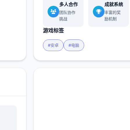
多人合作
成就系统
团队协作
丰富的奖
挑战
励机制
游戏标签
#安卓
#电脑
即刻下载 特工17中文下
载官网|Agent17