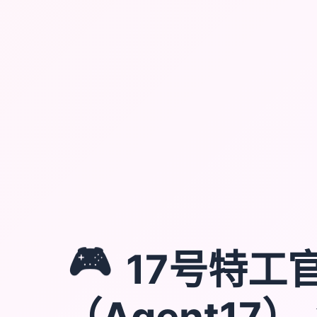
🎮
17号特工
（Agent17）