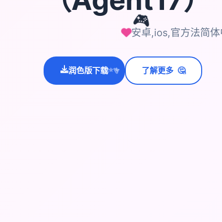
🎮
安卓,ios,官方法简
🤔
润色版下载
了解更多
💫
✨
⭐